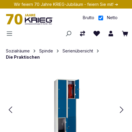
Wir feiern 70 Jahre KRIEG-Jubiläum - feiern Sie mit! ➔
Zum Hauptinhalt springen
Brutto
Netto
Sozialräume
Spinde
Serienübersicht
Die Praktischen