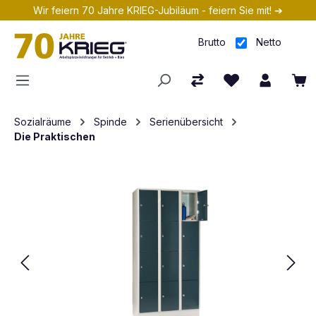
Wir feiern 70 Jahre KRIEG-Jubiläum - feiern Sie mit! ➔
Zum Hauptinhalt springen
Brutto
Netto
Sozialräume
Spinde
Serienübersicht
Die Praktischen