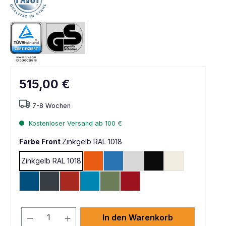
515,00 €
7-8 Wochen
Kostenloser Versand ab 100 €
Farbe Front
Zinkgelb RAL 1018
Zinkgelb RAL 1018
Reinorange RAL 2004
Himmelblau RAL 5015
Lichtgrau RAL 7035
Tiefschwarz RAL 900
Reinweiß RAL 9
Enzianblau RAL 5010
Anthrazit RAL 7016
Feuerrot RAL 3000
Lichtblau RAL 5012
Resedagrün RAL 6011
Rubinrot RAL 3003
In den Warenkorb