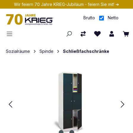
Wir feiern 70 Jahre KRIEG-Jubiläum - feiern Sie mit! ➔
Zum Hauptinhalt springen
Brutto
Netto
Sozialräume
Spinde
Schließfachschränke