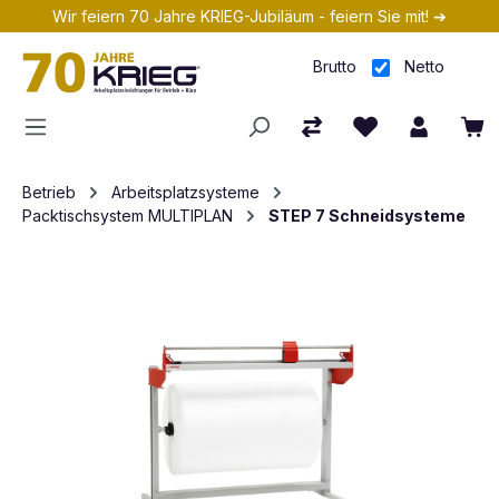
Wir feiern 70 Jahre KRIEG-Jubiläum - feiern Sie mit! ➔
Zum Hauptinhalt springen
Brutto
Netto
Betrieb
Arbeitsplatzsysteme
Packtischsystem MULTIPLAN
STEP 7 Schneidsysteme