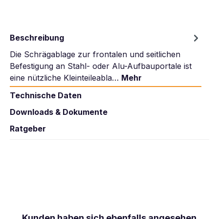
Beschreibung
Die Schrägablage zur frontalen und seitlichen
Befestigung an Stahl- oder Alu-Aufbauportale ist
eine nützliche Kleinteileabla…
Mehr
Technische Daten
Downloads & Dokumente
Ratgeber
Produktgalerie überspringen
Kunden haben sich ebenfalls angesehen