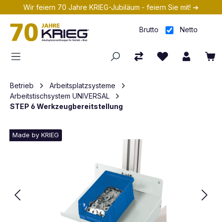
Wir feiern 70 Jahre KRIEG-Jubiläum - feiern Sie mit! ➔
Zum Hauptinhalt springen
Brutto
Netto
Betrieb
Arbeitsplatzsysteme
Arbeitstischsystem UNIVERSAL
STEP 6 Werkzeugbereitstellung
Made by KRIEG