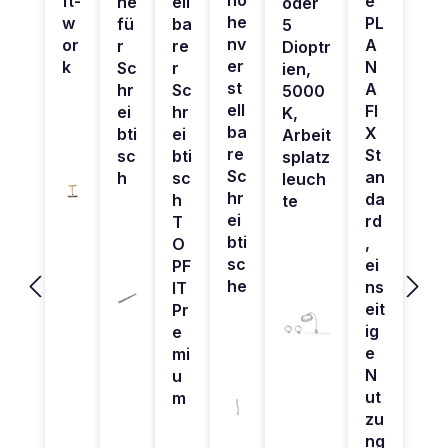
ft-
e
ne
ell
oder
he
w
PL
fü
ba
5
nv
or
A
r
re
Dioptr
er
k
N
Sc
r
ien,
st
A
hr
Sc
5000
ell
FI
ei
hr
K,
ba
X
bti
ei
Arbeit
re
St
sc
bti
splatz
Sc
an
h
sc
leuch
hr
da
h
te
ei
rd
T
bti
,
O
sc
ei
PF
he
ns
IT
eit
Pr
ig
e
e
mi
N
u
ut
m
zu
ng