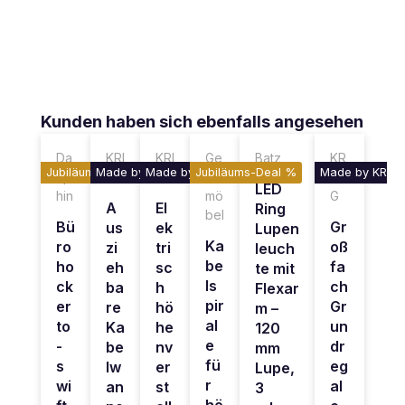
Produktgalerie überspringen
Kunden haben sich ebenfalls angesehen
Da
KRI
KRI
Ge
Batz
KR
Jubiläums-Deal %
Made by KRIEG
Made by KRIEG
Jubiläums-Deal %
Made by KRIE
up
EG
EG
ra
IE
LED
hin
mö
G
A
El
Ring
bel
Bü
Gr
us
ek
Lupen
Ka
ro
oß
zi
tri
leuch
be
ho
fa
eh
sc
te mit
ls
ck
ch
ba
h
Flexar
pir
er
Gr
re
hö
m –
al
to
un
Ka
he
120
e
-
dr
be
nv
mm
fü
s
eg
lw
er
Lupe,
r
wi
al
an
st
3
hö