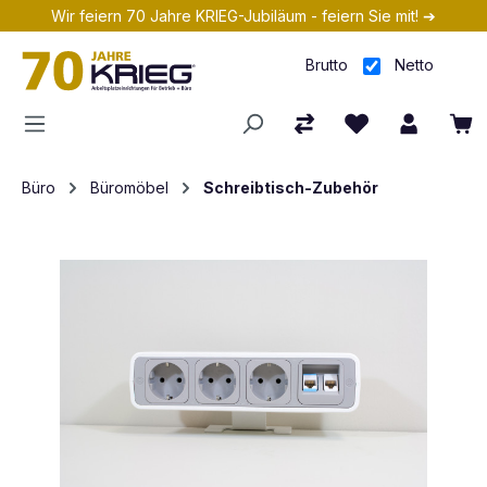
Wir feiern 70 Jahre KRIEG-Jubiläum - feiern Sie mit! ➔
Zum Hauptinhalt springen
Brutto
Netto
Büro
Büromöbel
Schreibtisch-Zubehör