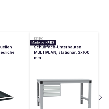
KRIEG
Made by KRIEG
duellen
Schubfach-Unterbauten
iedliche
MULTIPLAN, stationär, 3x100
mm