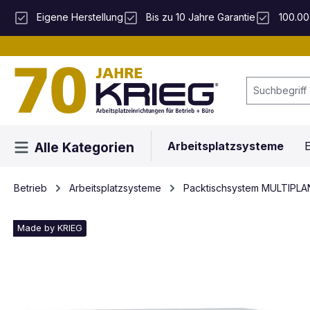
 Hauptinhalt springen
Zur Suche springen
Zur Hauptnavigation springen
Eigene Herstellung
Bis zu 10 Jahre Garantie
100.00
Arbeitsplatzsysteme
E
Alle Kategorien
Betrieb
Arbeitsplatzsysteme
Packtischsystem MULTIPLA
Made by KRIEG