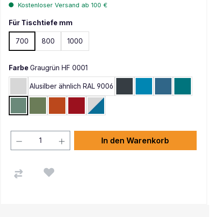
Kostenloser Versand ab 100 €
Für Tischtiefe mm
700
800
1000
Farbe
Graugrün HF 0001
Alusilber ähnlich RAL 9006
Lichtgrau RAL 7035
Anthrazit RAL 7016
Lichtblau RAL 5012
Brillantblau RAL
Wasserbla
Graugrün HF 0001
Resedagrün RAL 6011
Rotorange RAL 2001
Rubinrot RAL 3003
Lichtgrau RAL 7035 / Brillantblau RAL
In den Warenkorb