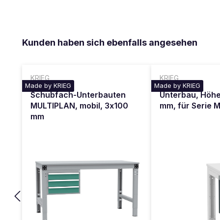
Produktgalerie überspringen
Kunden haben sich ebenfalls angesehen
KRIEG
KRIEG
Made by KRIEG
Made by KRIEG
Schubfach-Unterbauten
Unterbau, Höh
MULTIPLAN, mobil, 3x100
mm, für Serie 
mm