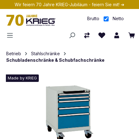
Wir feiern 70 Jahre KRIEG-Jubiläum - feiern Sie mit! ➔
Zum Hauptinhalt springen
Brutto
Netto
Betrieb
Stahlschränke
Schubladenschränke & Schubfachschränke
Made by KRIEG