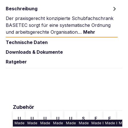
Beschreibung
Der praxisgerecht konzipierte Schubfachschrank
BASETEC sorgt für eine systematische Ordnung
und arbeitsgerechte Organisation…
Mehr
Technische Daten
Downloads & Dokumente
Ratgeber
Produktgalerie überspringen
Zubehör
U
U
U
U
U
S
F
F
S
Made by KRIEG
Made by KRIEG
Made by KRIEG
Made by KRIEG
Made by KRIEG
Made by KRIEG
Made by KRIEG
Made by KRI
Made
n
n
n
n
n
e
a
a
c