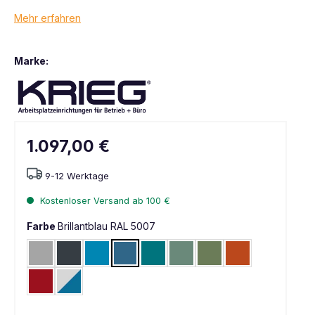
Mehr erfahren
Marke:
1.097,00 €
9-12 Werktage
Kostenloser Versand ab 100 €
Farbe
Brillantblau RAL 5007
Alusilber ähnlich RAL 9006
Anthrazit RAL 7016
Lichtblau RAL 5012
Brillantblau RAL 5007
Wasserblau RAL 5021
Graugrün HF 0001
Resedagrün RAL 6011
Rotorange RAL 
Rubinrot RAL 3003
Lichtgrau RAL 7035 / Brillantblau RAL 5007