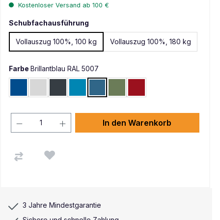
Kostenloser Versand ab 100 €
Schubfachausführung
Vollauszug 100%, 100 kg
Vollauszug 100%, 180 kg
Farbe
Brillantblau RAL 5007
Enzianblau RAL 5010
Lichtgrau RAL 7035
Anthrazit RAL 7016
Lichtblau RAL 5012
Brillantblau RAL 5007
Resedagrün RAL 6011
Rubinrot RAL 3003
In den Warenkorb
3 Jahre Mindestgarantie
Sichere und schnelle Zahlung