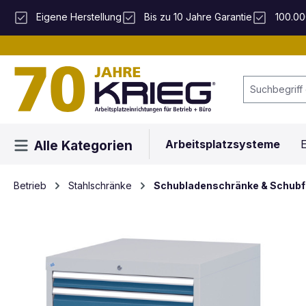
 Hauptinhalt springen
Zur Suche springen
Zur Hauptnavigation springen
Eigene Herstellung
Bis zu 10 Jahre Garantie
100.00
Arbeitsplatzsysteme
E
Alle Kategorien
Betrieb
Stahlschränke
Schubladenschränke & Schub