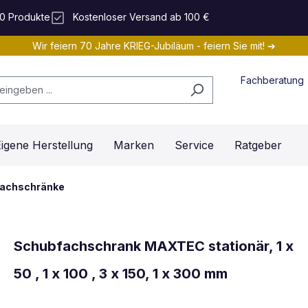
0 Produkte
Kostenloser Versand ab 100 €
Wir feiern 70 Jahre KRIEG-Jubiläum - feiern Sie mit! ➔
Fachberatung
igene Herstellung
Marken
Service
Ratgeber
fachschränke
Schubfachschrank MAXTEC stationär, 1 x
50 , 1 x 100 , 3 x 150, 1 x 300 mm