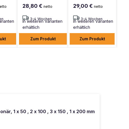
28,80 €
29,00 €
etto
netto
netto
en
3-4 Wochen
3-4 Wochen
arianten
In weiteren Varianten
In weiteren Varianten
erhältlich
erhältlich
ukt
Zum Produkt
Zum Produkt
r, 1 x 50 , 2 x 100 , 3 x 150 , 1 x 200 mm