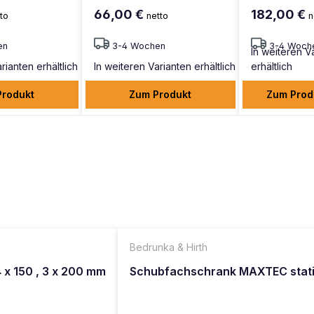
66,00 €
182,00 €
to
netto
n
en
3-4 Wochen
3-4 Woch
In weiteren V
rianten erhältlich
In weiteren Varianten erhältlich
erhältlich
Produkt
Zum Produkt
Zum Prod
Bedrunka & Hirth
 x 150 , 3 x 200 mm
Schubfachschrank MAXTEC stationä