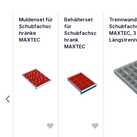
Produktgalerie überspringen
Muldenset für
Behälterset
Trennwands
Schubfachsc
für
Schubfach
hränke
Schubfachsc
MAXTEC, 3
MAXTEC
hrank
Längstren
MAXTEC