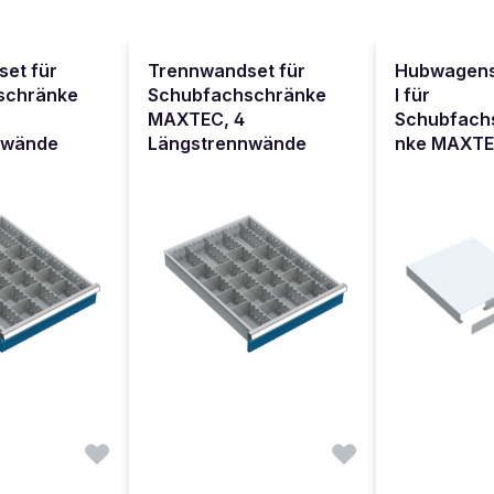
et für
Trennwandset für
Hubwagen
schränke
Schubfachschränke
l für
MAXTEC, 4
Schubfach
nwände
Längstrennwände
nke MAXT