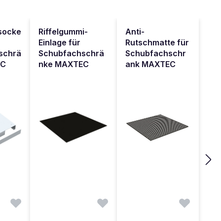
socke
Riffelgummi-
Anti-
Einlage für
Rutschmatte für
schrä
Schubfachschrä
Schubfachschr
EC
nke MAXTEC
ank MAXTEC