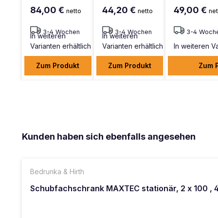
84,00 €
44,20 €
49,00 €
netto
netto
net
3-4 Wochen
3-4 Wochen
3-4 Woch
In weiteren
In weiteren
Varianten erhältlich
Varianten erhältlich
In weiteren Va
Zum Produkt
Zum Produkt
Zum 
Produktgalerie überspringen
Kunden haben sich ebenfalls angesehen
Bedrunka & Hirth
Schubfachschrank MAXTEC stationär, 2 x 100 , 4