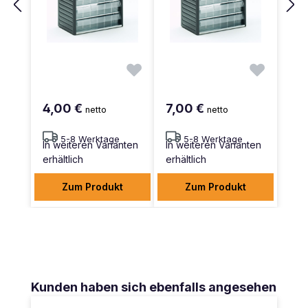
4,00 €
7,00 €
netto
netto
5-8 Werktage
5-8 Werktage
In weiteren Varianten
In weiteren Varianten
erhältlich
erhältlich
Zum Produkt
Zum Produkt
Produktgalerie überspringen
Kunden haben sich ebenfalls angesehen