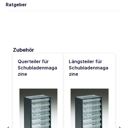
Ratgeber
Produktgalerie überspringen
Zubehör
Querteiler für
Längsteiler für
Schubladenmaga
Schubladenmaga
zine
zine