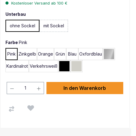
Kostenloser Versand ab 100 €
Unterbau
ohne Sockel
mit Sockel
(Diese Option ist zurzeit nicht verfügbar. )
Farbe
Pink
Pink
Zinkgelb
Orange
Grün
Blau
Oxfordblau
Silber
Kardinalrot
Verkehrsweiß
Schwarz
Lichtgrau
In den Warenkorb