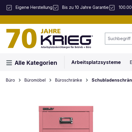
 Hauptinhalt springen
Zur Suche springen
Zur Hauptnavigation springen
Eigene Herstellung
Bis zu 10 Jahre Garantie
100.00
Arbeitsplatzsysteme
E
Alle Kategorien
Büro
Büromöbel
Büroschränke
Schubladenschrän