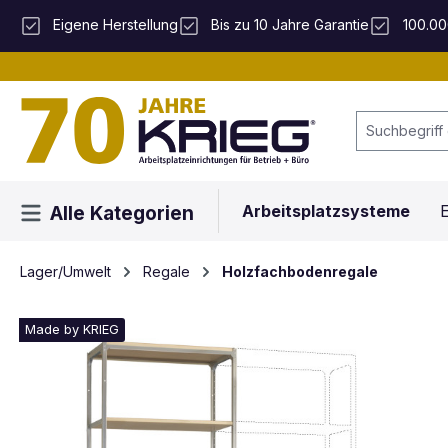
 Hauptinhalt springen
Zur Suche springen
Zur Hauptnavigation springen
Eigene Herstellung
Bis zu 10 Jahre Garantie
100.00
Arbeitsplatzsysteme
E
Alle Kategorien
Lager/Umwelt
Regale
Holzfachbodenregale
Made by KRIEG