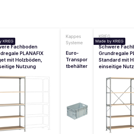
G
Kappes
KRIEG
y KRIEG
Made by KRIEG
Systeme
were Fachboden
Schwere Fach
Euro-
dregale PLANAFIX
Grundregale 
Transpor
et mit Holzböden,
Standard mit 
tbehälter
seitige Nutzung
einseitige Nut