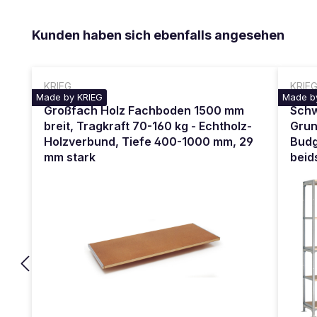
Produktgalerie überspringen
Kunden haben sich ebenfalls angesehen
KRIEG
KRIE
Made by KRIEG
Made b
Großfach Holz Fachboden 1500 mm
Sch
breit, Tragkraft 70-160 kg - Echtholz-
Grun
Holzverbund, Tiefe 400-1000 mm, 29
Budg
mm stark
beid