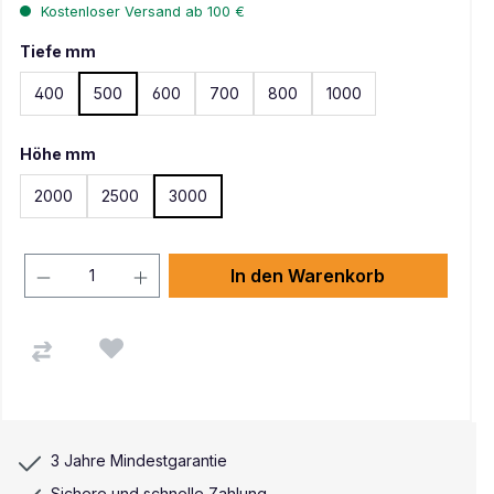
Kostenloser Versand ab 100 €
Tiefe mm
400
500
600
700
800
1000
Höhe mm
2000
2500
3000
In den Warenkorb
3 Jahre Mindestgarantie
Sichere und schnelle Zahlung