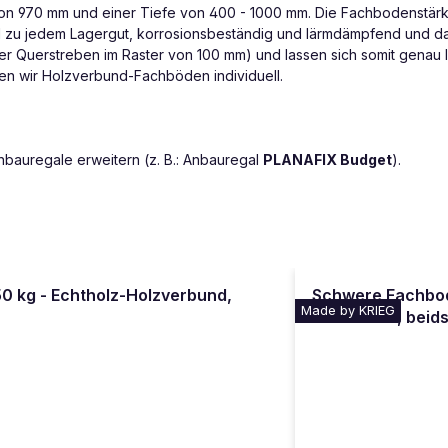
 von 970 mm und einer Tiefe von 400 - 1000 mm. Die Fachbodenstärk
nd zu jedem Lagergut, korrosionsbeständig und lärmdämpfend und d
er Querstreben im Raster von 100 mm) und lassen sich somit genau 
gen wir Holzverbund-Fachböden individuell.
nbauregale erweitern (z. B.: Anbauregal
PLANAFIX Budget
).
0 kg - Echtholz-Holzverbund,
Schwere Fachbod
Made by KRIEG
Holzböden, beids