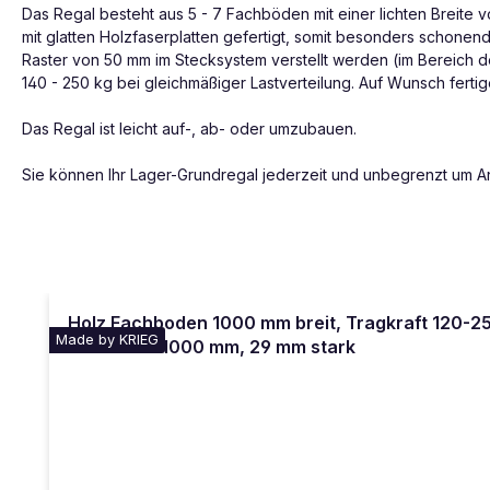
Das Regal besteht aus 5 - 7 Fachböden mit einer lichten Breite
mit glatten Holzfaserplatten gefertigt, somit besonders schone
Raster von 50 mm im Stecksystem verstellt werden (im Bereich d
140 - 250 kg bei gleichmäßiger Lastverteilung. Auf Wunsch ferti
Das Regal ist leicht auf-, ab- oder umzubauen.
Sie können Ihr Lager-Grundregal jederzeit und unbegrenzt um A
Produktgalerie überspringen
Holz Fachboden 1000 mm breit, Tragkraft 120-25
Made by KRIEG
Tiefe 400-1000 mm, 29 mm stark