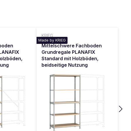
KRIEG
Made by KRIEG
boden
Mittelschwere Fachboden
PLANAFIX
Grundregale PLANAFIX
Holzböden,
Standard mit Holzböden,
zung
beidseitige Nutzung