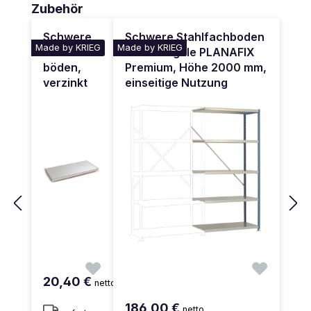
Produktgalerie überspringen
Zubehör
Schwere
Schwere Stahlfachboden
Made by KRIEG
Made by KRIEG
Stahlfach
Anbauregale PLANAFIX
böden,
Premium, Höhe 2000 mm,
verzinkt
einseitige Nutzung
20,40 €
netto
186,00 €
netto