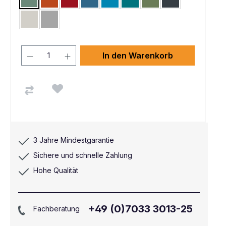
Graugrün HF 0001
Rotorange RAL 2001
Rubinrot RAL 3003
Brillantblau RAL 5007
Lichtblau RAL 5012
Wasserblau RAL 5021
Resedagrün RAL 6011
Anthrazit RAL 70
Lichtgrau RAL 7035
Alusilber ähnlich RAL 9006
In den Warenkorb
3 Jahre Mindestgarantie
Sichere und schnelle Zahlung
Hohe Qualität
+49 (0)7033 3013-25
Fachberatung