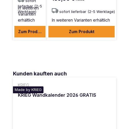
sofort
lieferbar (2-5
In weiteren
Werktage)
sofort lieferbar (2-5 Werktage)
Varianten
erhältlich
In weiteren Varianten erhältlich
Zum Produkt
Zum Produkt
Produktgalerie überspringen
Kunden kauften auch
KRIEG
Made by KRIEG
KRIEG Wandkalender 2026 GRATIS