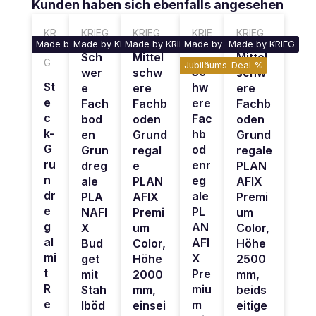
Produktgalerie überspringen
Kunden haben sich ebenfalls angesehen
KR
KRIEG
KRIEG
KRIE
KRIEG
Made by KRIEG
Made by KRIEG
Made by KRIEG
Made by KRIEG
Made by KRIEG
IE
G
Sch
Mittel
Mittel
G
Jubiläums-Deal %
Sc
wer
schw
schw
St
hw
e
ere
ere
e
ere
Fach
Fachb
Fachb
c
Fac
bod
oden
oden
k-
hb
en
Grund
Grund
G
od
Grun
regal
regale
ru
enr
dreg
e
PLAN
n
eg
ale
PLAN
AFIX
dr
ale
PLA
AFIX
Premi
e
PL
NAFI
Premi
um
g
AN
X
um
Color,
al
AFI
Bud
Color,
Höhe
mi
X
get
Höhe
2500
t
Pre
mit
2000
mm,
R
miu
Stah
mm,
beids
e
m
lböd
einsei
eitige