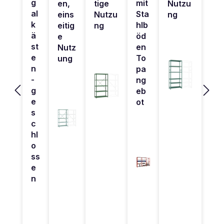
g
mit
en,
tige
Nutzu
al
Sta
eins
Nutzu
ng
k
hlb
eitig
ng
ä
öd
e
st
en
Nutz
e
To
ung
n
pa
-
ng
g
eb
e
ot
s
c
hl
o
ss
e
n