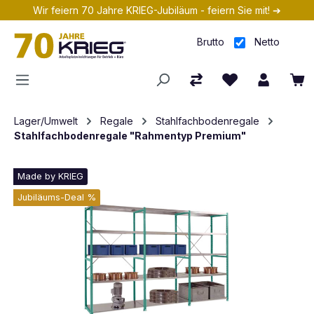
Wir feiern 70 Jahre KRIEG-Jubiläum - feiern Sie mit! ➔
Zum Hauptinhalt springen
Brutto
Netto
Lager/Umwelt
Regale
Stahlfachbodenregale
Stahlfachbodenregale "Rahmentyp Premium"
Made by KRIEG
Jubiläums-Deal %