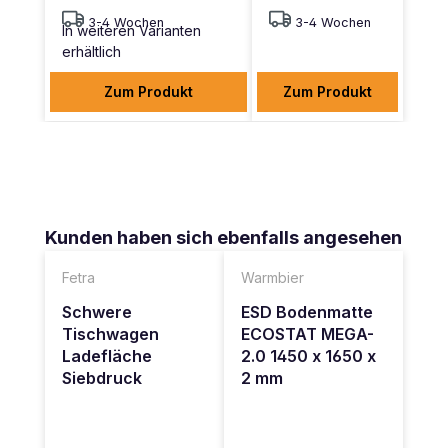
3-4 Wochen
3-4 Wochen
In weiteren Varianten
erhältlich
Zum Produkt
Zum Produkt
Produktgalerie überspringen
Kunden haben sich ebenfalls angesehen
Fetra
Warmbier
Schwere
ESD Bodenmatte
Tischwagen
ECOSTAT MEGA-
Ladefläche
2.0 1450 x 1650 x
Siebdruck
2 mm