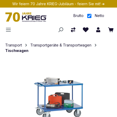
Wir feiern 70 Jahre KRIEG-Jubiläum - feiern Sie mit! ➔
Zum Hauptinhalt springen
Brutto
Netto
Transport
Transportgeräte & Transportwagen
Tischwagen