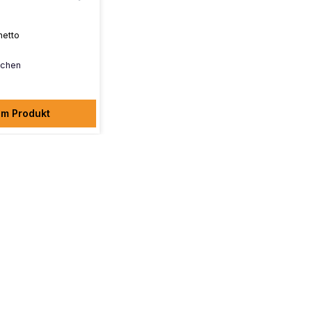
netto
chen
m Produkt