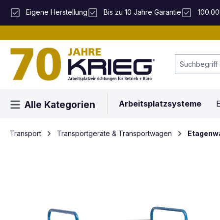
 Hauptinhalt springen
Zur Suche springen
Zur Hauptnavigation springen
Eigene Herstellung
Bis zu 10 Jahre Garantie
100.00
Arbeitsplatzsysteme
E
Alle Kategorien
Transport
Transportgeräte & Transportwagen
Etagenw