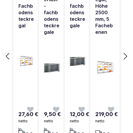
Fachb
-
fachb
Höhe
odens
fachb
odens
2500
teckre
odens
teckre
mm, 5
gal
teckre
gale
Facheb
gale
enen
27,60 €
9,50 €
12,00 €
219,00 €
netto
netto
netto
netto
In
In
In