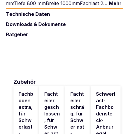
mmTiefe 800 mmBreite 1000mmFachlast 2…
Mehr
Technische Daten
Downloads & Dokumente
Ratgeber
Produktgalerie überspringen
Zubehör
Fachb
Facht
Facht
Schwerl
oden
eiler
eiler
ast-
extra,
gesch
schrä
Fachbo
für
lossen
g, für
denste
Schw
, für
Schw
ck-
erlast
Schw
erlast
Anbaur
-
erlast
-
egal,