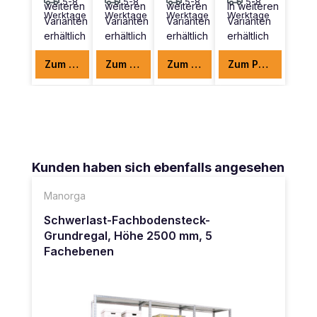
5-8
5-8
5-8
5-8
weiteren
weiteren
weiteren
In weiteren
Werktage
Werktage
Werktage
Werktage
Varianten
Varianten
Varianten
Varianten
erhältlich
erhältlich
erhältlich
erhältlich
Zum Produkt
Zum Produkt
Zum Produkt
Zum Produkt
Produktgalerie überspringen
Kunden haben sich ebenfalls angesehen
Manorga
Schwerlast-Fachbodensteck-
Grundregal, Höhe 2500 mm, 5
Fachebenen