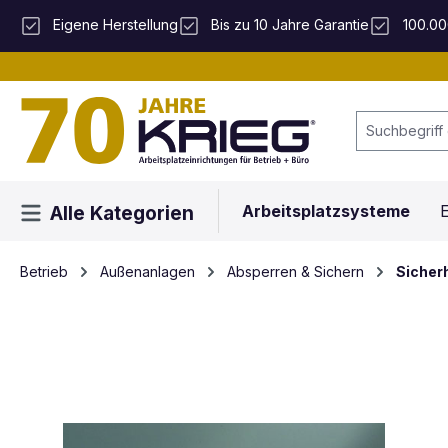
 Hauptinhalt springen
Zur Suche springen
Zur Hauptnavigation springen
Eigene Herstellung
Bis zu 10 Jahre Garantie
100.00
Arbeitsplatzsysteme
E
Alle Kategorien
Betrieb
Außenanlagen
Absperren & Sichern
Sicher