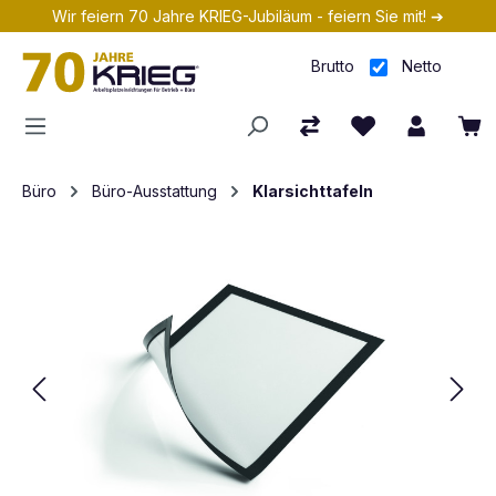
Wir feiern 70 Jahre KRIEG-Jubiläum - feiern Sie mit! ➔
Zum Hauptinhalt springen
Brutto
Netto
Büro
Büro-Ausstattung
Klarsichttafeln