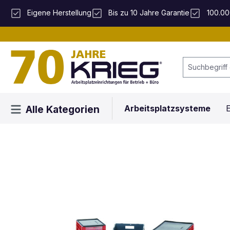
 Hauptinhalt springen
Zur Suche springen
Zur Hauptnavigation springen
Eigene Herstellung
Bis zu 10 Jahre Garantie
100.00
Arbeitsplatzsysteme
E
Alle Kategorien