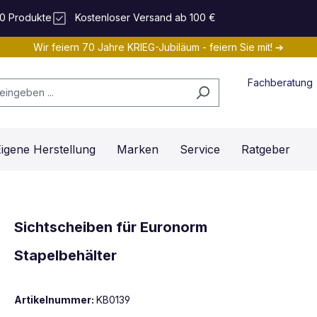
0 Produkte
Kostenloser Versand ab 100 €
Wir feiern 70 Jahre KRIEG-Jubiläum - feiern Sie mit! ➔
Fachberatung
igene Herstellung
Marken
Service
Ratgeber
Sichtscheiben für Euronorm
Stapelbehälter
Artikelnummer:
KB0139