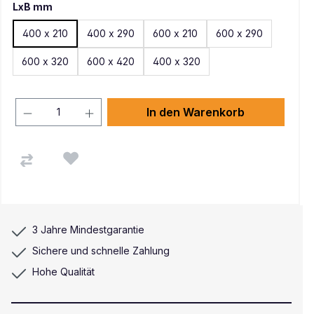
LxB mm
400 x 210
400 x 290
600 x 210
600 x 290
600 x 320
600 x 420
400 x 320
In den Warenkorb
3 Jahre Mindestgarantie
Sichere und schnelle Zahlung
Hohe Qualität