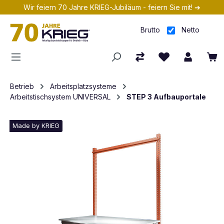
Wir feiern 70 Jahre KRIEG-Jubiläum - feiern Sie mit! ➔
Zum Hauptinhalt springen
Brutto
Netto
Betrieb
Arbeitsplatzsysteme
Arbeitstischsystem UNIVERSAL
STEP 3 Aufbauportale
Made by KRIEG