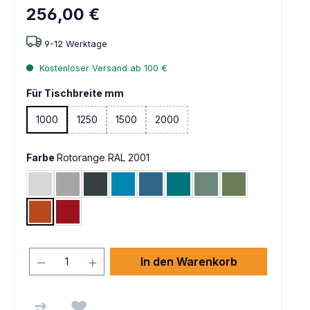
256,00 €
9-12 Werktage
Kostenloser Versand ab 100 €
Für Tischbreite mm
1000
1250
1500
2000
(Diese Option ist zurzeit nicht verfügbar. )
(Diese Option ist zurzeit nicht verfügbar. )
Farbe
Rotorange RAL 2001
Lichtgrau RAL 7035
Alusilber ähnlich RAL 9006
Anthrazit RAL 7016
Lichtblau RAL 5012
Brillantblau RAL 5007
Wasserblau RAL 5021
Graugrün HF 0001
Resedagrün RAL 
Rotorange RAL 2001
Rubinrot RAL 3003
In den Warenkorb