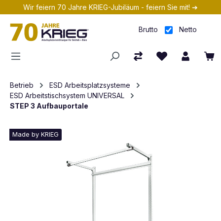
Wir feiern 70 Jahre KRIEG-Jubiläum - feiern Sie mit! ➔
Zum Hauptinhalt springen
Brutto
Netto
Betrieb
ESD Arbeitsplatzsysteme
ESD Arbeitstischsystem UNIVERSAL
STEP 3 Aufbauportale
Made by KRIEG