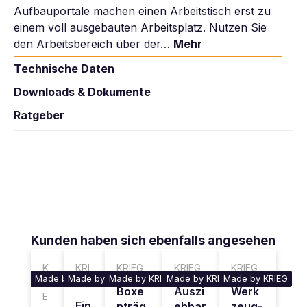
Aufbauportale machen einen Arbeitstisch erst zu
einem voll ausgebauten Arbeitsplatz. Nutzen Sie
den Arbeitsbereich über der…
Mehr
Technische Daten
Downloads & Dokumente
Ratgeber
Produktgalerie überspringen
Kunden haben sich ebenfalls angesehen
K
KRI
KRIEG
KRIEG
KRIEG
Made by KRIEG
Made by KRIEG
Made by KRIEG
Made by KRIEG
Made by KRIEG
RI
EG
Boxe
Auszi
Werk
E
Ein
nträg
ehbar
zeug-