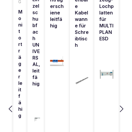
G
zel
ersch
e
Lochp
M
sc
iene
Kabel
latten
o
hu
leitfä
wann
für
ni
bf
hig
e für
MULTI
t
ac
Schre
PLAN
o
h
ibtisc
ESD
rt
UN
h
r
IVE
ä
RS
g
AL,
e
leit
r
fä
le
hig
it
f
ä
hi
g