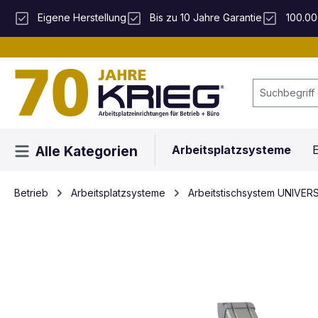
 Hauptinhalt springen
Zur Suche springen
Zur Hauptnavigation springen
Eigene Herstellung
Bis zu 10 Jahre Garantie
100.00
Arbeitsplatzsysteme
E
Alle Kategorien
Betrieb
Arbeitsplatzsysteme
Arbeitstischsystem UNIVER