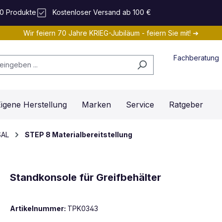
0 Produkte
Kostenloser Versand ab 100 €
Wir feiern 70 Jahre KRIEG-Jubiläum - feiern Sie mit! ➔
Fachberatung
igene Herstellung
Marken
Service
Ratgeber
SAL
STEP 8 Materialbereitstellung
Standkonsole für Greifbehälter
Artikelnummer:
TPK0343