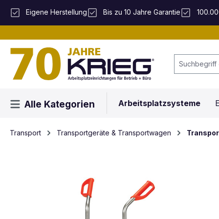
 Hauptinhalt springen
Zur Suche springen
Zur Hauptnavigation springen
Eigene Herstellung
Bis zu 10 Jahre Garantie
100.00
Arbeitsplatzsysteme
E
Alle Kategorien
Transport
Transportgeräte & Transportwagen
Transpor