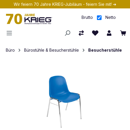
Wir feiern 70 Jahre KRIEG-Jubiläum - feiern Sie mit! ➔
Zum Hauptinhalt springen
Brutto
Netto
Büro
Bürostühle & Besucherstühle
Besucherstühle