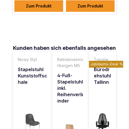
Zum Produkt
Zum Produkt
Produktgalerie überspringen
Kunden haben sich ebenfalls angesehen
Nowy Styl
Betriebseinric
Topstar
Jubiläums-Deal %
htungen MS
Stapelstuhl
Bürodr
4-Fuß-
Kunststoffsc
ehstuhl
Stapelstuhl
hale
Tallinn
inkl.
Reihenverb
inder