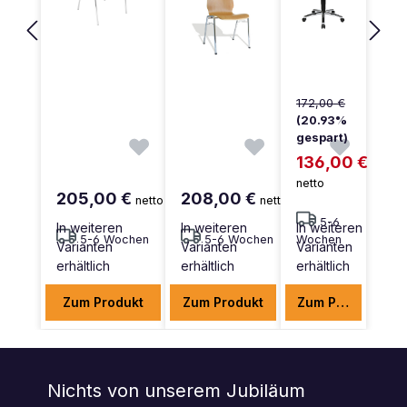
172,00 €
(20.93%
gespart)
136,00 €
netto
205,00 €
208,00 €
netto
netto
5-6
In weiteren
In weiteren
In weiteren
5-6 Wochen
5-6 Wochen
Wochen
Varianten
Varianten
Varianten
erhältlich
erhältlich
erhältlich
Zum Produkt
Zum Produkt
Zum Produkt
Nichts von unserem Jubiläum