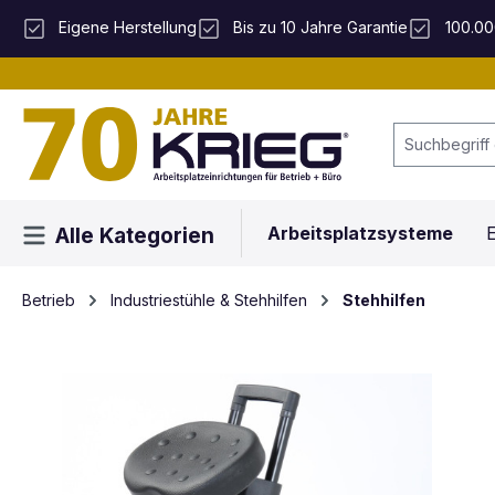
 Hauptinhalt springen
Zur Suche springen
Zur Hauptnavigation springen
Eigene Herstellung
Bis zu 10 Jahre Garantie
100.00
Arbeitsplatzsysteme
E
Alle Kategorien
Betrieb
Industriestühle & Stehhilfen
Stehhilfen