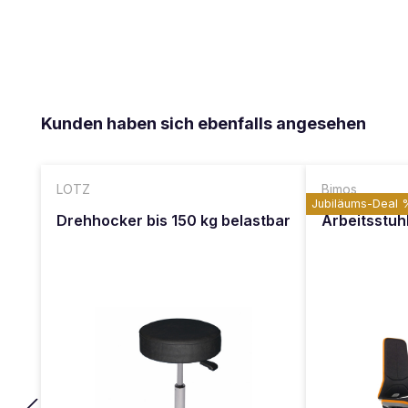
Produktgalerie überspringen
Kunden haben sich ebenfalls angesehen
LOTZ
Bimos
Jubiläums-Deal 
Drehhocker bis 150 kg belastbar
Arbeitsstuh