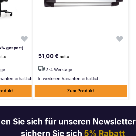
14% gespart)
51,00 €
etto
netto
age
3-4 Werktage
ianten erhältlich
In weiteren Varianten erhältlich
rodukt
Zum Produkt
en Sie sich für unseren Newslette
sichern Sie sich
5% Rabatt