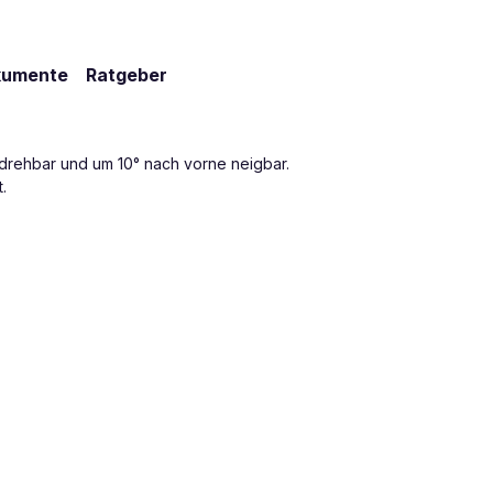
kumente
Ratgeber
 drehbar und um 10° nach vorne neigbar.
.