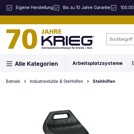
 Hauptinhalt springen
Zur Suche springen
Zur Hauptnavigation springen
Eigene Herstellung
Bis zu 10 Jahre Garantie
100.00
Arbeitsplatzsysteme
E
Alle Kategorien
Betrieb
Industriestühle & Stehhilfen
Stehhilfen