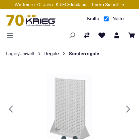
Wir feiern 70 Jahre KRIEG-Jubiläum - feiern Sie mit! ➔
Zum Hauptinhalt springen
Brutto
Netto
Lager/Umwelt
Regale
Sonderregale