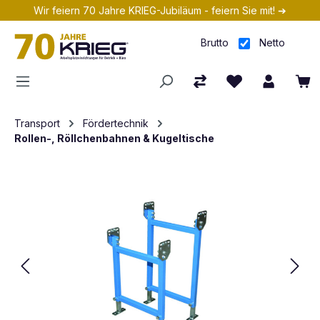
Wir feiern 70 Jahre KRIEG-Jubiläum - feiern Sie mit! ➔
Zum Hauptinhalt springen
Brutto
Netto
Transport
Fördertechnik
Rollen-, Röllchenbahnen & Kugeltische