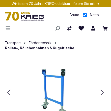
Wir feiern 70 Jahre KRIEG-Jubiläum - feiern Sie mit! ➔
Zum Hauptinhalt springen
Brutto
Netto
Transport
Fördertechnik
Rollen-, Röllchenbahnen & Kugeltische