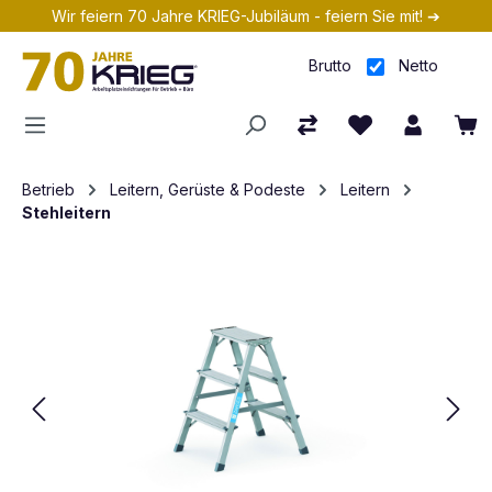
Wir feiern 70 Jahre KRIEG-Jubiläum - feiern Sie mit! ➔
Zum Hauptinhalt springen
Brutto
Netto
Betrieb
Leitern, Gerüste & Podeste
Leitern
Stehleitern