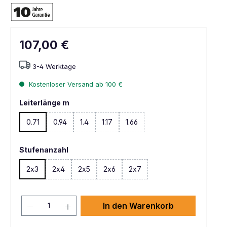
107,00 €
3-4 Werktage
Kostenloser Versand ab 100 €
Leiterlänge m
0.71
0.94
1.4
1.17
1.66
(Diese Option ist zurzeit nicht verfügbar. )
(Diese Option ist zurzeit nicht verfügbar. )
Stufenanzahl
2x3
2x4
2x5
2x6
2x7
(Diese Option ist zurzeit nicht verfügbar. )
(Diese Option ist zurzeit nicht verfügbar. )
In den Warenkorb