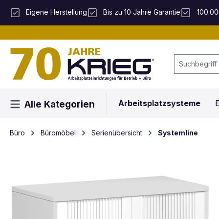
 Hauptinhalt springen
Zur Suche springen
Zur Hauptnavigation springen
Eigene Herstellung
Bis zu 10 Jahre Garantie
100.00
Arbeitsplatzsysteme
E
Alle Kategorien
Büro
Büromöbel
Serienübersicht
Systemline