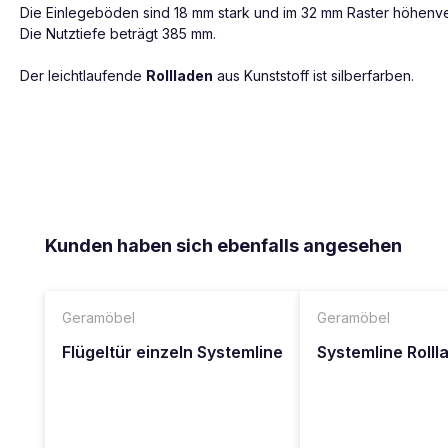
Die Einlegeböden sind 18 mm stark und im 32 mm Raster höhenver
Die Nutztiefe beträgt 385 mm.
Der leichtlaufende
Rollladen
aus Kunststoff ist silberfarben.
Produktgalerie überspringen
Kunden haben sich ebenfalls angesehen
Geramöbel
Geramöbel
Flügeltür einzeln Systemline
Systemline Roll