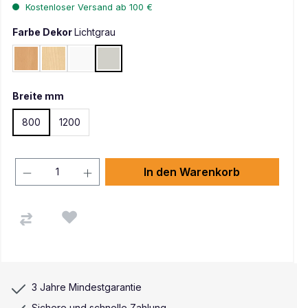
Kostenloser Versand ab 100 €
Farbe Dekor
Lichtgrau
Buche
Ahorn
Weiß
Lichtgrau
Breite mm
800
1200
In den Warenkorb
3 Jahre Mindestgarantie
Sichere und schnelle Zahlung