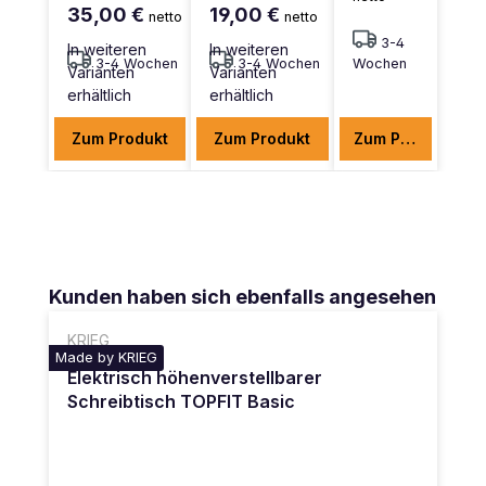
35,00 €
19,00 €
netto
netto
3-4
In weiteren
In weiteren
3-4 Wochen
3-4 Wochen
Wochen
Varianten
Varianten
erhältlich
erhältlich
Zum Produkt
Zum Produkt
Zum Produkt
Produktgalerie überspringen
Kunden haben sich ebenfalls angesehen
KRIEG
Made by KRIEG
Elektrisch höhenverstellbarer
Schreibtisch TOPFIT Basic