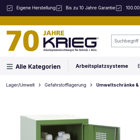
 Hauptinhalt springen
Zur Suche springen
Zur Hauptnavigation springen
Eigene Herstellung
Bis zu 10 Jahre Garantie
100.00
Arbeitsplatzsysteme
E
Alle Kategorien
Lager/Umwelt
Gefahrstofflagerung
Umweltschränke & 