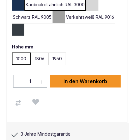
Kardinalrot ähnlich RAL 3000
Oxfordblau RAL 5013
Lichtgrau RAL 7035
Schwarz RAL 9005
Verkehrsweiß RAL 9016
Silber RAL 9006
Anthrazit RAL 7016
Höhe mm
1000
1806
1950
In den Warenkorb
3 Jahre Mindestgarantie