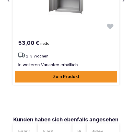
53,00 €
netto
2-3 Wochen
In weiteren Varianten erhältlich
Zum Produkt
Produktgalerie überspringen
Kunden haben sich ebenfalls angesehen
Bisley
Viasit
Bi
Bisley