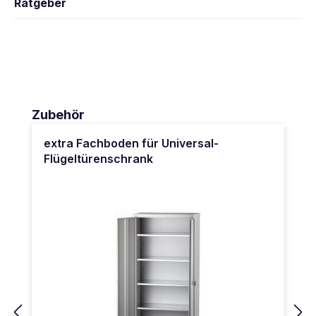
Ratgeber
Produktgalerie überspringen
Zubehör
extra Fachboden für Universal-
Flügeltürenschrank