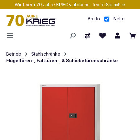
Wir feiern 70 Jahre KRIEG-Jubiläum - feiern Sie mit! ➔
Zum Hauptinhalt springen
Brutto
Netto
Betrieb
Stahlschränke
Flügeltüren-, Falttüren-, & Schiebetürenschränke