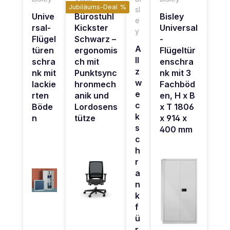
Jubiläums-Deal %
sl
Unive
Bürostuhl
Bisley
e
rsal-
Kickster
Universal
y
Flügel
Schwarz –
-
A
türen
ergonomis
Flügeltür
ll
schra
ch mit
enschra
z
nk mit
Punktsync
nk mit 3
w
lackie
hronmech
Fachböd
e
rten
anik und
en, H x B
c
Böde
Lordosens
x T 1806
k
n
tütze
x 914 x
s
400 mm
c
h
r
a
n
k
f
ü
r