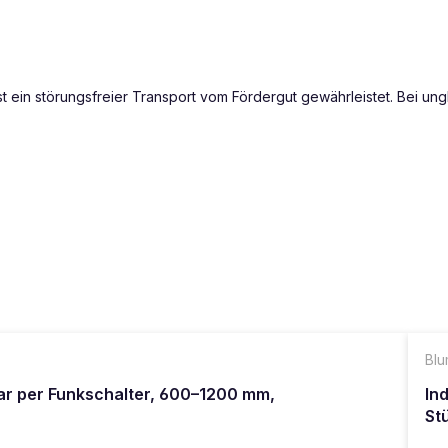
st ein störungsfreier Transport vom Fördergut gewährleistet. Bei un
Blu
ar per Funkschalter, 600–1200 mm,
In
St