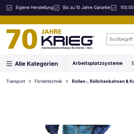
 Hauptinhalt springen
Zur Suche springen
Zur Hauptnavigation springen
Eigene Herstellung
Bis zu 10 Jahre Garantie
100.00
Arbeitsplatzsysteme
E
Alle Kategorien
Transport
Fördertechnik
Rollen-, Röllchenbahnen & K