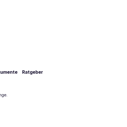
kumente
Ratgeber
nge.