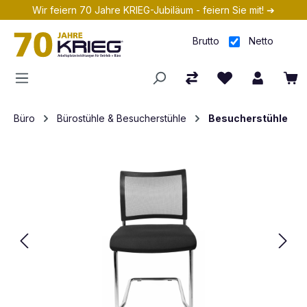
Wir feiern 70 Jahre KRIEG-Jubiläum - feiern Sie mit! ➔
Zum Hauptinhalt springen
Brutto
Netto
Büro
Bürostühle & Besucherstühle
Besucherstühle