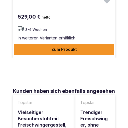
529,00 €
netto
3-4 Wochen
In weiteren Varianten erhältlich
Zum Produkt
Produktgalerie überspringen
Kunden haben sich ebenfalls angesehen
Topstar
Topstar
Vielseitiger
Trendiger
Besucherstuhl mit
Freischwing
Freischwingergestell,
er, ohne