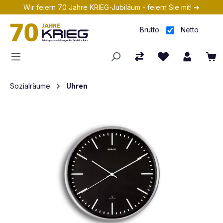
Wir feiern 70 Jahre KRIEG-Jubiläum - feiern Sie mit! ➔
Zum Hauptinhalt springen
Brutto
Netto
Sozialräume
Uhren