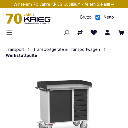
Wir feiern 70 Jahre KRIEG-Jubiläum - feiern Sie mit! ➔
Zum Hauptinhalt springen
Brutto
Netto
Transport
Transportgeräte & Transportwagen
Werkstattpulte