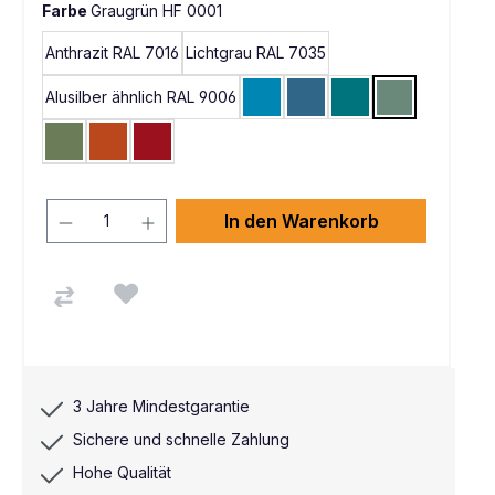
Farbe
Graugrün HF 0001
Anthrazit RAL 7016
Lichtgrau RAL 7035
Alusilber ähnlich RAL 9006
Lichtblau RAL 5012
Brillantblau RAL 5007
Wasserblau RAL 50
Graugrün HF 
Resedagrün RAL 6011
Rotorange RAL 2001
Rubinrot RAL 3003
In den Warenkorb
3 Jahre Mindestgarantie
Sichere und schnelle Zahlung
Hohe Qualität