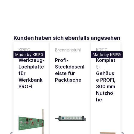
Produktgalerie überspringen
Kunden haben sich ebenfalls angesehen
KRIEG
Brennenstuhl
KRIEG
Made by KRIEG
Made by KRIEG
Werkzeug-
Profi-
Komplet
Lochplatte
Steckdosenl
t-
für
eiste für
Gehäus
Werkbank
Packtische
e PROFI,
PROFI
300 mm
Nutzhö
he