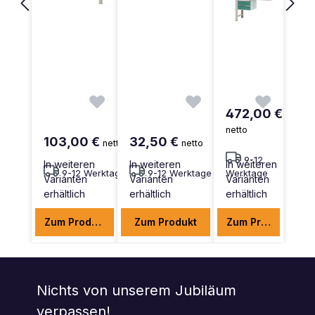
472,00 €
netto
103,00 €
32,50 €
netto
netto
9-12
In weiteren
In weiteren
In weiteren
9-12 Werktage
9-12 Werktage
Werktage
Varianten
Varianten
Varianten
erhältlich
erhältlich
erhältlich
Zum Produkt
Zum Produkt
Zum Produkt
Nichts von unserem Jubiläum
verpassen!