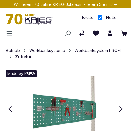
Wir feiern 70 Jahre KRIEG-Jubiläum - feiern Sie mit! ➔
Zum Hauptinhalt springen
Brutto
Netto
Betrieb
Werkbanksysteme
Werkbanksystem PROFI
Zubehör
Made by KRIEG