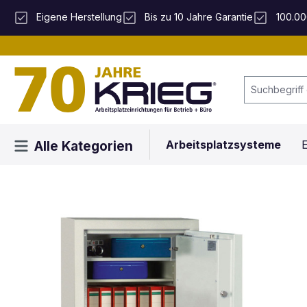
 Hauptinhalt springen
Zur Suche springen
Zur Hauptnavigation springen
Eigene Herstellung
Bis zu 10 Jahre Garantie
100.00
Arbeitsplatzsysteme
E
Alle Kategorien