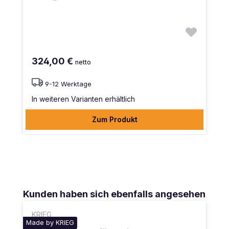
324,00 €
netto
9-12 Werktage
In weiteren Varianten erhältlich
Zum Produkt
Produktgalerie überspringen
Kunden haben sich ebenfalls angesehen
KRIEG
Made by KRIEG