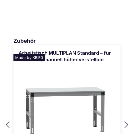
Produktgalerie überspringen
Zubehör
Arbeitstisch MULTIPLAN Standard – für
Made by KRIEG
Sitzarbeit, manuell höhenverstellbar