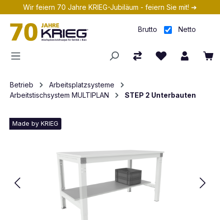
Wir feiern 70 Jahre KRIEG-Jubiläum - feiern Sie mit! ➔
Zum Hauptinhalt springen
Brutto
Netto
Betrieb
Arbeitsplatzsysteme
Arbeitstischsystem MULTIPLAN
STEP 2 Unterbauten
Made by KRIEG