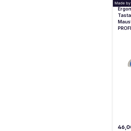
Made by
Ergo
Tasta
Mausf
PROF
46,0