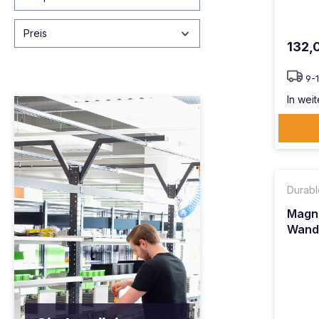
Preis
132,
9-
In weit
Durabl
Magne
Wand