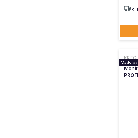
9-
KRIEG
Made by
Monit
PROF