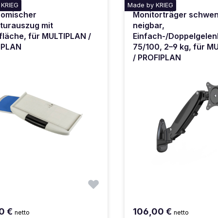
 KRIEG
Made by KRIEG
nomischer
Monitorträger schwe
turauszug mit
neigbar,
läche, für MULTIPLAN /
Einfach-/Doppelgelen
IPLAN
75/100, 2–9 kg, für 
/ PROFIPLAN
0 €
106,00 €
netto
netto