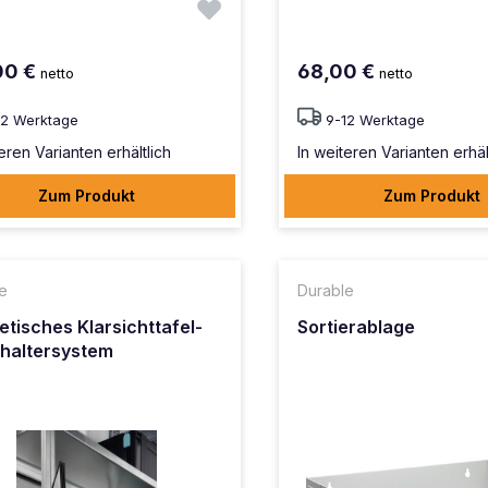
00 €
68,00 €
netto
netto
12 Werktage
9-12 Werktage
eren Varianten erhältlich
In weiteren Varianten erhäl
Zum Produkt
Zum Produkt
e
Durable
tisches Klarsichttafel-
Sortierablage
haltersystem