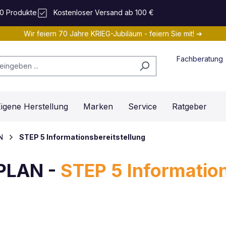
0 Produkte
Kostenloser Versand ab 100 €
Wir feiern 70 Jahre KRIEG-Jubiläum - feiern Sie mit! ➔
Fachberatung
igene Herstellung
Marken
Service
Ratgeber
N
STEP 5 Informationsbereitstellung
PLAN -
STEP 5 Information