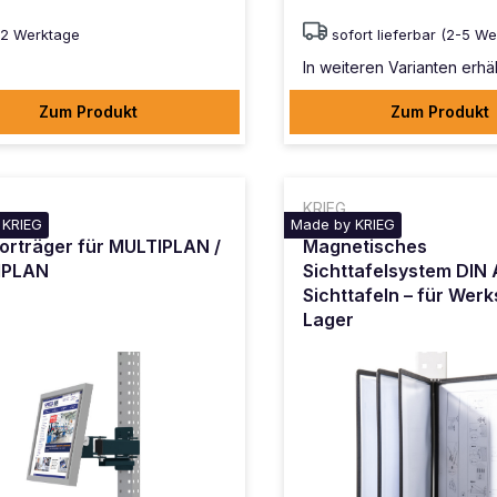
12 Werktage
sofort lieferbar (2-5 W
In weiteren Varianten erhäl
Zum Produkt
Zum Produkt
KRIEG
 KRIEG
Made by KRIEG
orträger für MULTIPLAN /
Magnetisches
IPLAN
Sichttafelsystem DIN 
Sichttafeln – für Werk
Lager