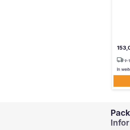
153,
9-
In weit
Pack
Info