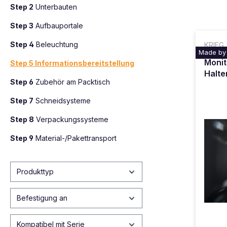
Step 2
Unterbauten
Step 3
Aufbauportale
Step 4
Beleuchtung
KRIEG
Made by
Monit
Step 5 Informationsbereitstellung
Halte
Step 6
Zubehör am Packtisch
Step 7
Schneidsysteme
Step 8
Verpackungssysteme
Step 9
Material-/Pakettransport
Produkttyp
Befestigung an
Kompatibel mit Serie