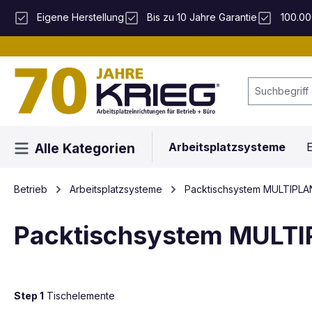
 Hauptinhalt springen
Zur Suche springen
Zur Hauptnavigation springen
Eigene Herstellung
Bis zu 10 Jahre Garantie
100.00
Arbeitsplatzsysteme
E
Alle Kategorien
Betrieb
Arbeitsplatzsysteme
Packtischsystem MULTIPLA
Packtischsystem MULTI
Step 1
Tischelemente