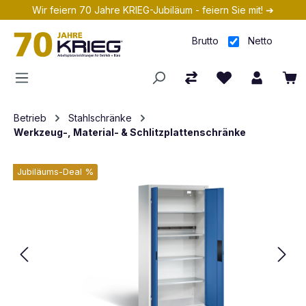
Wir feiern 70 Jahre KRIEG-Jubiläum - feiern Sie mit! ➔
Zum Hauptinhalt springen
Brutto
Netto
Betrieb
Stahlschränke
Werkzeug-, Material- & Schlitzplattenschränke
Jubiläums-Deal %