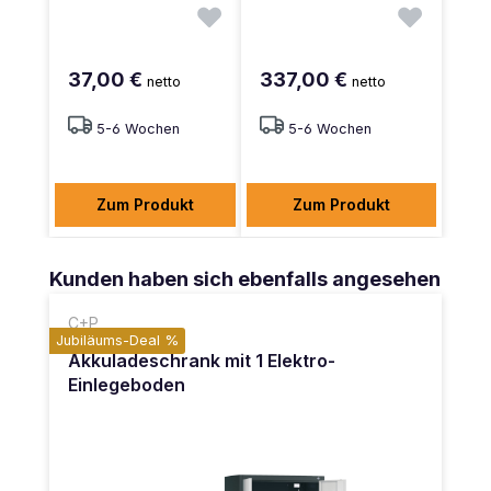
37,00 €
337,00 €
netto
netto
5-6 Wochen
5-6 Wochen
Zum Produkt
Zum Produkt
Produktgalerie überspringen
Kunden haben sich ebenfalls angesehen
C+P
Jubiläums-Deal %
Akkuladeschrank mit 1 Elektro-
Einlegeboden