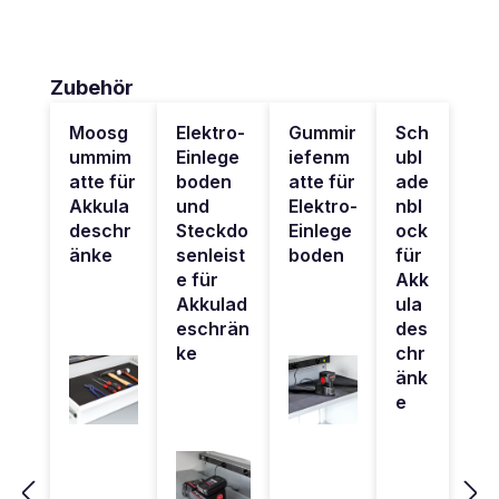
Produktgalerie überspringen
Zubehör
Moosg
Elektro-
Gummir
Sch
ummim
Einlege
iefenm
ubl
atte für
boden
atte für
ade
Akkula
und
Elektro-
nbl
deschr
Steckdo
Einlege
ock
änke
senleist
boden
für
e für
Akk
Akkulad
ula
eschrän
des
ke
chr
änk
e