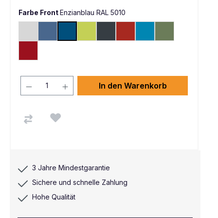
Farbe Front
Enzianblau RAL 5010
Lichtgrau RAL 7035
Fernblau RAL 5023
Enzianblau RAL 5010
Viridingrün RDS 110 80 60
Anthrazit RAL 7016
Feuerrot RAL 3000
Lichtblau RAL 5012
Resedagrün RAL 
Rubinrot RAL 3003
In den Warenkorb
3 Jahre Mindestgarantie
Sichere und schnelle Zahlung
Hohe Qualität