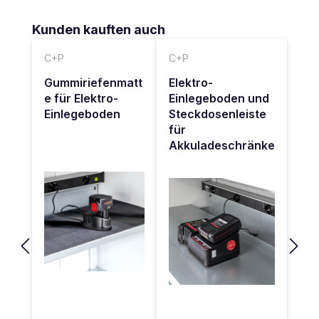
Produktgalerie überspringen
Kunden kauften auch
C+P
C+P
Gummiriefenmatt
Elektro-
e für Elektro-
Einlegeboden und
Einlegeboden
Steckdosenleiste
für
Akkuladeschränke