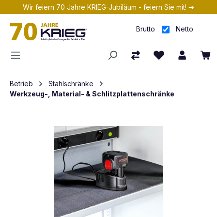
Wir feiern 70 Jahre KRIEG-Jubiläum - feiern Sie mit! ➔
Zum Hauptinhalt springen
Brutto
Netto
Betrieb
Stahlschränke
Werkzeug-, Material- & Schlitzplattenschränke