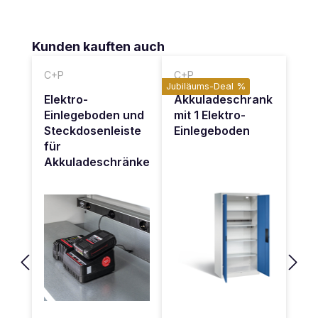
Produktgalerie überspringen
Kunden kauften auch
C+P
C+P
Jubiläums-Deal %
Elektro-
Akkuladeschrank
Einlegeboden und
mit 1 Elektro-
Steckdosenleiste
Einlegeboden
für
Akkuladeschränke