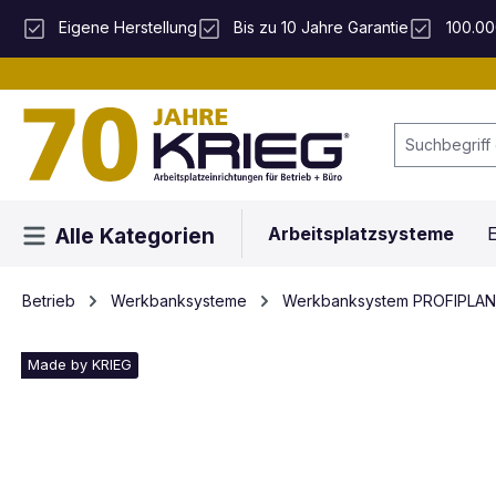
 Hauptinhalt springen
Zur Suche springen
Zur Hauptnavigation springen
Eigene Herstellung
Bis zu 10 Jahre Garantie
100.00
Arbeitsplatzsysteme
E
Alle Kategorien
Betrieb
Werkbanksysteme
Werkbanksystem PROFIPLAN
Made by KRIEG