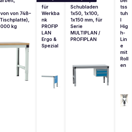
arbeit,
ende
300 mm,
bei
r
für
Schubladen
tss
 von von 748–
Werkba
1x50, 1x100,
tuh
Tischplatte),
nk
1x150 mm, für
l
1.000 kg
PROFIP
Serie
Hig
LAN
MULTIPLAN /
h-
Ergo &
PROFIPLAN
Lin
Spezial
e
mit
Roll
en