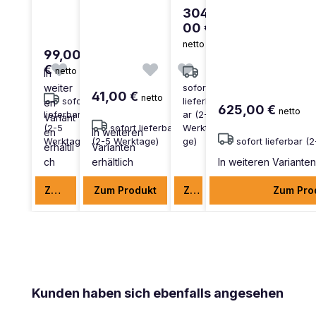
304,
00 €
netto
99,00
€
netto
In
weiter
sofort
41,00 €
netto
sofort
lieferb
en
625,00 €
netto
lieferbar
ar (2-5
Variant
(2-5
sofort lieferbar
Werkta
en
In weiteren
Werktage)
(2-5 Werktage)
ge)
sofort lieferbar (
erhältli
Varianten
ch
erhältlich
In weiteren Varianten 
Zum Produkt
Zum Produkt
Zum Produkt
Zum Pro
Produktgalerie überspringen
Kunden haben sich ebenfalls angesehen