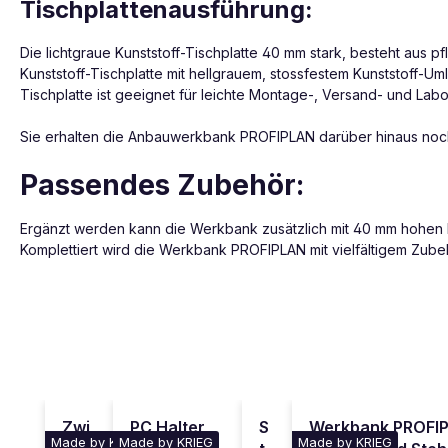
Tischplattenausführung:
Die lichtgraue Kunststoff-Tischplatte 40 mm stark, besteht aus p
Kunststoff-Tischplatte mit hellgrauem, stossfestem Kunststoff-Umle
Tischplatte ist geeignet für leichte Montage-, Versand- und La
Sie erhalten die Anbauwerkbank PROFIPLAN darüber hinaus noch
Passendes Zubehör:
Ergänzt werden kann die Werkbank zusätzlich mit 40 mm hohen Ni
Komplettiert wird die Werkbank PROFIPLAN mit vielfältigem Zube
Produktgalerie überspringen
Zwi
PC Halter
S
Werkbank PROFIP
Made by KRIEG
Made by KRIEG
Made by KRIEG