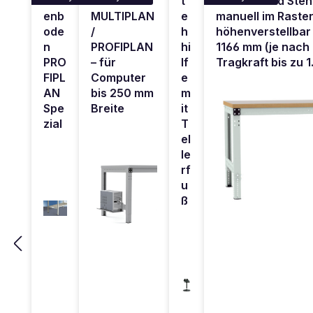
sch
für
t
für Sitz- und Steh
enb
MULTIPLAN
e
manuell im Raste
ode
/
h
höhenverstellbar
n
PROFIPLAN
hi
1166 mm (je nach 
PRO
– für
lf
Tragkraft bis zu 
FIPL
Computer
e
AN
bis 250 mm
m
Spe
Breite
it
zial
T
el
le
rf
u
ß