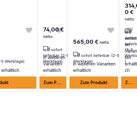
314,
0 €
netto
74,00 €
In
netto
weite
sofort
565,00 €
netto
liefer
en
sofort
(2-5
Varia
lieferbar (2-5
sofort lieferbar (2-5
Werkt
In weiteren
ten
2-5 Werktage)
Werktage)
Werktage)
)
Varianten
In weiteren Varianten
erhältl
erhältlich
erhältlich
erhältlich
ch
dukt
Zum Produkt
Zum Produkt
Zum Produkt