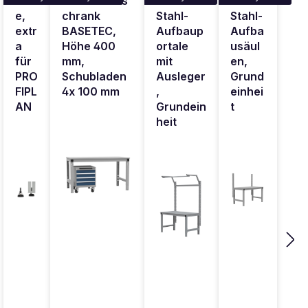
lfüß
Schubfachs
AN
PLAN
e,
chrank
Stahl-
Stahl-
extr
BASETEC,
Aufbaup
Aufba
a
Höhe 400
ortale
usäul
für
mm,
mit
en,
PRO
Schubladen
Ausleger
Grund
FIPL
4x 100 mm
,
einhei
AN
Grundein
t
heit