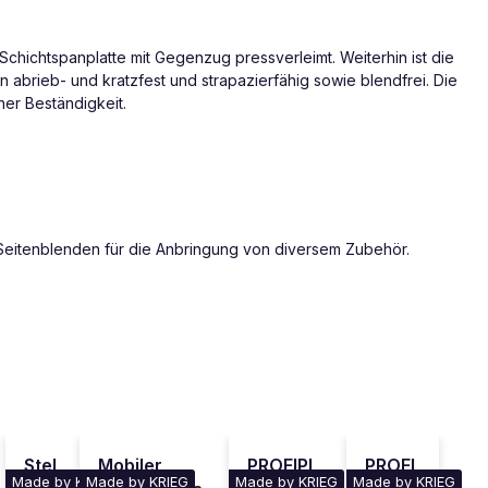
Schichtspanplatte mit Gegenzug pressverleimt. Weiterhin ist die
in abrieb- und kratzfest und strapazierfähig sowie blendfrei. Die
er Beständigkeit.
 Seitenblenden für die Anbringung von diversem Zubehör.
Stel
Mobiler
PROFIPL
PROFI
Made by KRIEG
Made by KRIEG
Made by KRIEG
Made by KRIEG