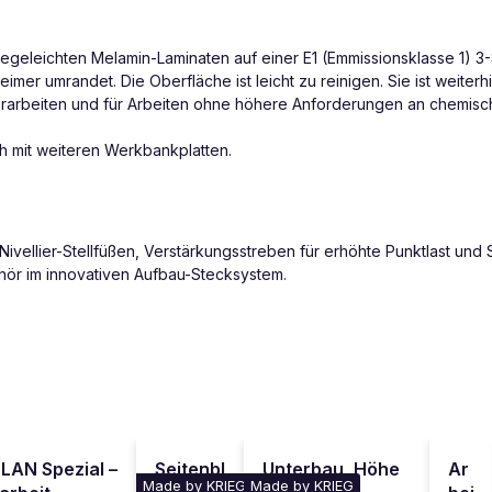
flegeleichten Melamin-Laminaten auf einer E1 (Emmissionsklasse 1) 3-
imer umrandet. Die Oberfläche ist leicht zu reinigen. Sie ist weiterh
borarbeiten und für Arbeiten ohne höhere Anforderungen an chemisch
 mit weiteren Werkbankplatten.
vellier-Stellfüßen, Verstärkungsstreben für erhöhte Punktlast und
hör im innovativen Aufbau-Stecksystem.
LAN Spezial –
Seitenbl
Unterbau, Höhe
Ar
Made by KRIEG
Made by KRIEG