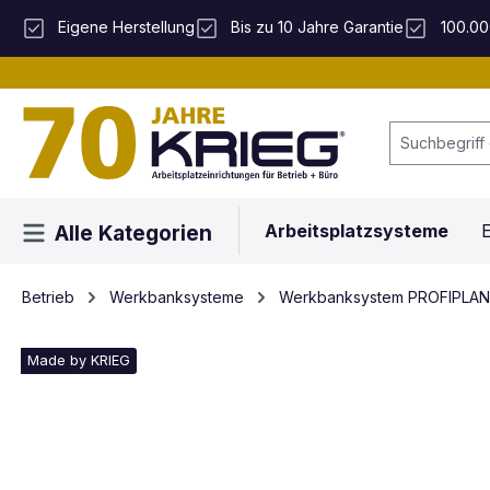
 Hauptinhalt springen
Zur Suche springen
Zur Hauptnavigation springen
Eigene Herstellung
Bis zu 10 Jahre Garantie
100.00
Arbeitsplatzsysteme
E
Alle Kategorien
Betrieb
Werkbanksysteme
Werkbanksystem PROFIPLAN
Made by KRIEG