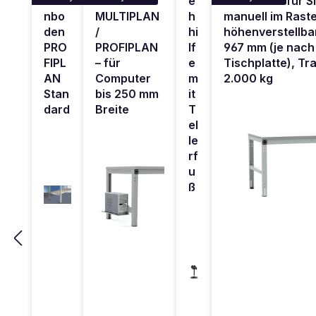
che
für
e
Standard – für Si
nbo
MULTIPLAN
h
manuell im Rast
den
/
hi
höhenverstellba
PRO
PROFIPLAN
lf
967 mm (je nach
FIPL
– für
e
Tischplatte), Tra
AN
Computer
m
2.000 kg
Stan
bis 250 mm
it
dard
Breite
T
el
le
rf
u
ß