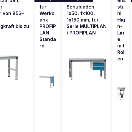
tzarbeit,
blende
300 mm,
eits
er
für
Schubladen
stu
r von 853–
Werkb
1x50, 1x100,
hl
ank
1x150 mm, für
Hig
gkraft bis zu
PROFIP
Serie MULTIPLAN
h-
LAN
/ PROFIPLAN
Lin
Standa
e
rd
mit
Roll
en