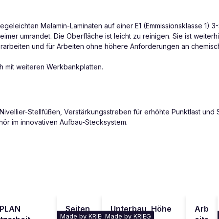
flegeleichten Melamin-Laminaten auf einer E1 (Emmissionsklasse 1) 3-
imer umrandet. Die Oberfläche ist leicht zu reinigen. Sie ist weiterh
borarbeiten und für Arbeiten ohne höhere Anforderungen an chemisch
 mit weiteren Werkbankplatten.
vellier-Stellfüßen, Verstärkungsstreben für erhöhte Punktlast und
hör im innovativen Aufbau-Stecksystem.
IPLAN
Seiten
Unterbau, Höhe
Arb
Made by KRIEG
Made by KRIEG