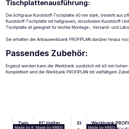
Tischplattenausführung:
Die lichtgraue Kunststoff-Tischplatte 40 mm stark, besteht aus p
Kunststoff-Tischplatte mit hellgrauem, stossfestem Kunststoff-Umle
Tischplatte ist geeignet für leichte Montage-, Versand- und La
Sie erhalten die Anbauwerkbank PROFIPLAN darüber hinaus noch
Passendes Zubehör:
Ergänzt werden kann die Werkbank zusätzlich mit 40 mm hohen Ni
Komplettiert wird die Werkbank PROFIPLAN mit vielfältigem Zube
Produktgalerie überspringen
Zwis
PC Halter
St
Werkbank PROF
Made by KRIEG
Made by KRIEG
Made by KRIEG