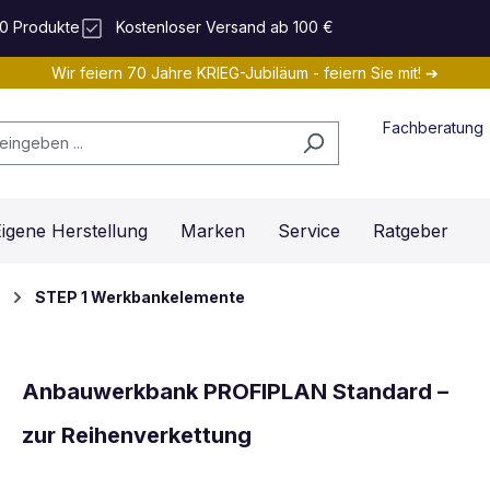
0 Produkte
Kostenloser Versand ab 100 €
Wir feiern 70 Jahre KRIEG-Jubiläum - feiern Sie mit! ➔
Fachberatung
igene Herstellung
Marken
Service
Ratgeber
STEP 1 Werkbankelemente
Anbauwerkbank PROFIPLAN Standard –
zur Reihenverkettung