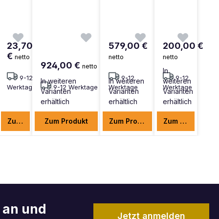
23,70
579,00 €
200,00 €
€
netto
netto
netto
924,00 €
netto
In
2
9-12
9-12
9-12
In weiteren
In weiteren
weiteren
ge
Werktage
9-12 Werktage
Werktage
Werktage
Varianten
Varianten
Varianten
erhältlich
erhältlich
erhältlich
Zum Produkt
Zum Produkt
Zum Produkt
Zum Produkt
r an und
Jetzt anmelden