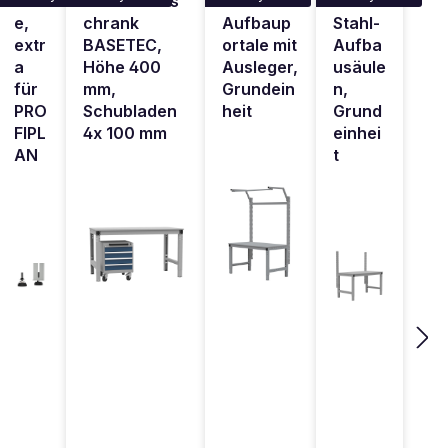
füß
Schubfachs
AN Stahl-
PLAN
e,
chrank
Aufbaup
Stahl-
extr
BASETEC,
ortale mit
Aufba
a
Höhe 400
Ausleger,
usäule
für
mm,
Grundein
n,
PRO
Schubladen
heit
Grund
FIPL
4x 100 mm
einhei
AN
t