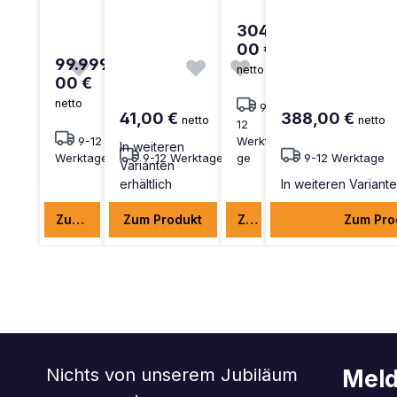
304,
00 €
99.999,
netto
00 €
netto
9-
41,00 €
388,00 €
netto
netto
12
9-12
Werkta
In weiteren
Werktage
9-12 Werktage
ge
9-12 Werktage
Varianten
erhältlich
In weiteren Variante
Zum Produkt
Zum Produkt
Zum Produkt
Zum Pro
Nichts von unserem Jubiläum
Meld