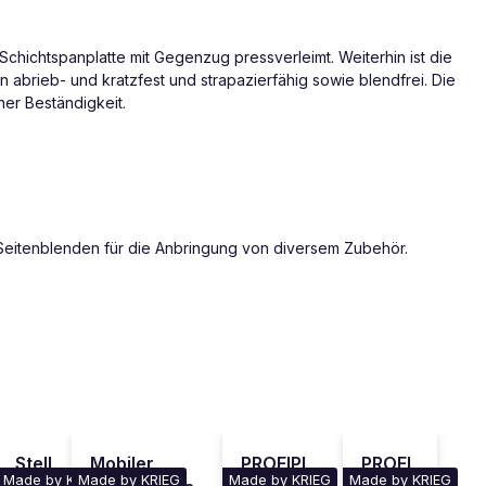
Schichtspanplatte mit Gegenzug pressverleimt. Weiterhin ist die
in abrieb- und kratzfest und strapazierfähig sowie blendfrei. Die
er Beständigkeit.
 Seitenblenden für die Anbringung von diversem Zubehör.
Stell
Mobiler
PROFIPL
PROFI
Made by KRIEG
Made by KRIEG
Made by KRIEG
Made by KRIEG