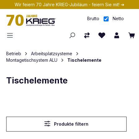
Wir feiern 70 Jahre KRIEG-Jubiläum - feiern Sie mit! ➔
Zum Hauptinhalt springen
Brutto
Netto
Betrieb
Arbeitsplatzsysteme
Montagetischsystem ALU
Tischelemente
Tischelemente
Produkte filtern