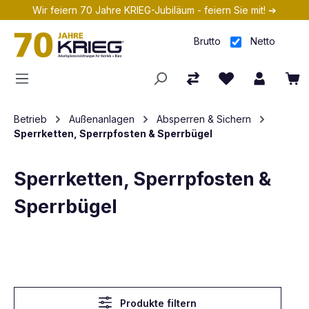
Wir feiern 70 Jahre KRIEG-Jubiläum - feiern Sie mit! ➔
Zum Hauptinhalt springen
Brutto
Netto
Betrieb
Außenanlagen
Absperren & Sichern
Sperrketten, Sperrpfosten & Sperrbügel
Sperrketten, Sperrpfosten &
Sperrbügel
Produkte filtern