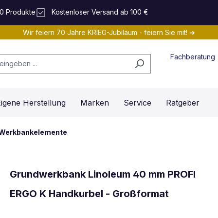
0 Produkte
Kostenloser Versand ab 100 €
Wir feiern 70 Jahre KRIEG-Jubiläum - feiern Sie mit! ➔
Fachberatung
igene Herstellung
Marken
Service
Ratgeber
Werkbankelemente
Grundwerkbank Linoleum 40 mm PROFI
ERGO K Handkurbel - Großformat