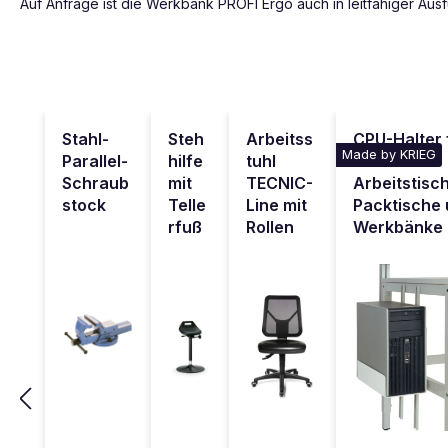
Auf Anfrage ist die Werkbank PROFI Ergo auch in leitfähiger Aus
Produktgalerie überspringen
Stahl-
Steh
Arbeitss
CPU-Halter 
Made by KRIEG
Parallel-
hilfe
tuhl
alle
Schraub
mit
TECNIC-
Arbeitstisc
stock
Telle
Line mit
Packtische
rfuß
Rollen
Werkbänke