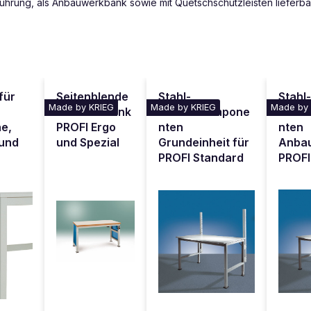
führung, als Anbauwerkbank sowie mit Quetschschutzleisten lieferba
für
Seitenblende
Stahl-
Stahl
Made by KRIEG
Made by KRIEG
Made by
für Werkbank
Aufbaukompone
Aufb
he,
PROFI Ergo
nten
nten
 und
und Spezial
Grundeinheit für
Anbau
PROFI Standard
PROFI