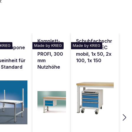
r.
-
Komplett-
Schubfachschr
 KRIEG
Made by KRIEG
Made by KRIEG
aukompone
Gehäuse
ank BASETEC
PROFI, 300
mobil, 1x 50, 2x
einheit für
mm
100, 1x 150
 Standard
Nutzhöhe