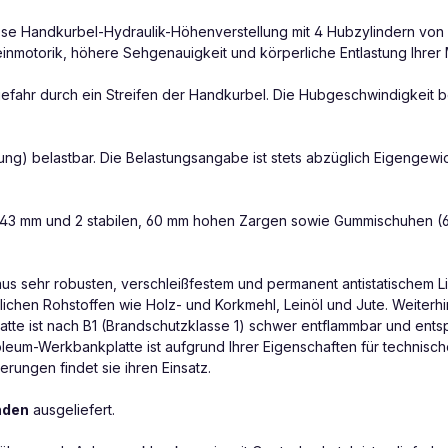
ose Handkurbel-Hydraulik-Höhenverstellung mit 4 Hubzylindern von 
inmotorik, höhere Sehgenauigkeit und körperliche Entlastung Ihrer 
gefahr durch ein Streifen der Handkurbel. Die Hubgeschwindigkeit 
ilung) belastbar. Die Belastungsangabe ist stets abzüglich Eigeng
 x 43 mm und 2 stabilen, 60 mm hohen Zargen sowie Gummischuhen (6
us sehr robusten, verschleißfestem und permanent antistatischem L
ichen Rohstoffen wie Holz- und Korkmehl, Leinöl und Jute. Weiterhin
tte ist nach B1 (Brandschutzklasse 1) schwer entflammbar und entsp
leum-Werkbankplatte ist aufgrund Ihrer Eigenschaften für technisch
rungen findet sie ihren Einsatz.
nden
ausgeliefert.