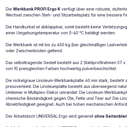
Die
Werkbank PROFI Ergo K
verfügt über eine robuste, stufenl
Wechsel zwischen Steh- und Sitzarbeitsplatz für eine bessere Fe
Die Handkurbel ist abklappbar, somit besteht keine Verletzungs
einer Umgebungstemperatur von 0-40 °C betätigt werden.
Die Werkbank ist mit bis zu 450 kg
(bei gleichmäßiger Lastverte
oder Zwischenböden geltend.
Das selbsttragende Gestell besteht aus 2 Stahlprofilrahmen 57
von 10 preisgleichen Farben hochwertig pulverbeschichtet.
Die nickelgraue Linoleum-Werkbankplatte 40 mm stark, besteht a
pressverleimt. Die Linoleumplatte besteht aus überwiegend natürl
Umleimer in Multiplex-Dekor umrandet. Die Linoleum-Werkbankpla
chemische Beständigkeit gegen Öle, Fette und Teer auf. Die Lino
Abriebfestigkeit geeignet. Auch bei hohen mechanischen Anforde
Der Arbeitstisch UNIVERSAL Ergo wird generell
ohne Seitenble