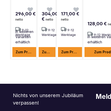
296,00 €
304,00
171,00 €
€
netto
netto
netto
128,00 €
ne
9-12
9-12
9-12
In weiteren
Werktage
Werktage
Werktage
9-12 Werk
Varianten
In weiteren Va
erhältlich
erhältlich
Zum Produkt
Zum Produkt
Zum Produkt
Zum Prod
Nichts von unserem Jubiläum
Meld
verpassen!