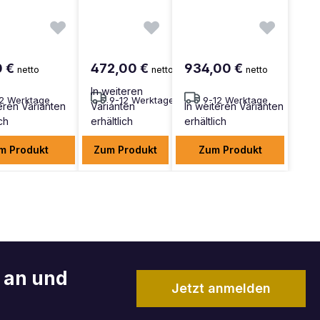
0 €
472,00 €
934,00 €
netto
netto
netto
In weiteren
12 Werktage
9-12 Werktage
9-12 Werktage
eren Varianten
Varianten
In weiteren Varianten
ich
erhältlich
erhältlich
m Produkt
Zum Produkt
Zum Produkt
r an und
Jetzt anmelden