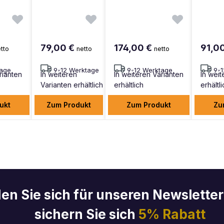
79,00 €
174,00 €
91,0
tto
netto
netto
tage
9-12 Werktage
9-12 Werktage
9-
rianten
In weiteren
In weiteren Varianten
In weit
Varianten erhältlich
erhältlich
erhältl
ukt
Zum Produkt
Zum Produkt
Zu
en Sie sich für unseren Newslette
sichern Sie sich
5% Rabatt