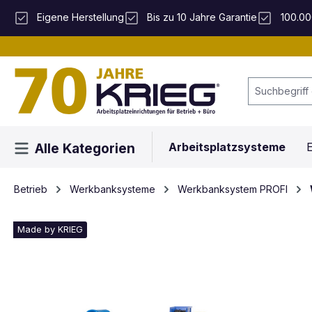
 Hauptinhalt springen
Zur Suche springen
Zur Hauptnavigation springen
Eigene Herstellung
Bis zu 10 Jahre Garantie
100.00
Arbeitsplatzsysteme
E
Alle Kategorien
Betrieb
Werkbanksysteme
Werkbanksystem PROFI
Made by KRIEG