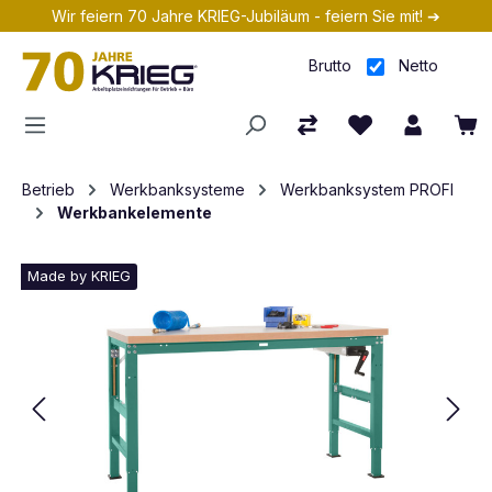
Wir feiern 70 Jahre KRIEG-Jubiläum - feiern Sie mit! ➔
Zum Hauptinhalt springen
Brutto
Netto
Betrieb
Werkbanksysteme
Werkbanksystem PROFI
Werkbankelemente
Made by KRIEG