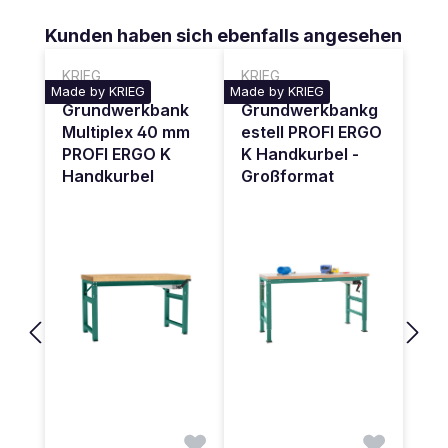
Produktgalerie überspringen
Kunden haben sich ebenfalls angesehen
KRIEG
KRIEG
Made by KRIEG
Made by KRIEG
Grundwerkbank
Grundwerkbankg
Multiplex 40 mm
estell PROFI ERGO
PROFI ERGO K
K Handkurbel -
Handkurbel
Großformat