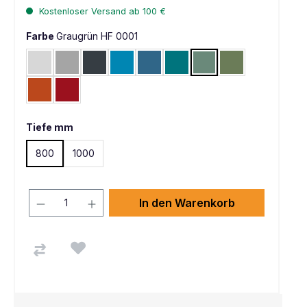
Kostenloser Versand ab 100 €
Farbe
Graugrün HF 0001
Lichtgrau RAL 7035
Alusilber ähnlich RAL 9006
Anthrazit RAL 7016
Lichtblau RAL 5012
Brillantblau RAL 5007
Wasserblau RAL 5021
Graugrün HF 0001
Resedagrün RAL 
Rotorange RAL 2001
Rubinrot RAL 3003
Tiefe mm
800
1000
In den Warenkorb