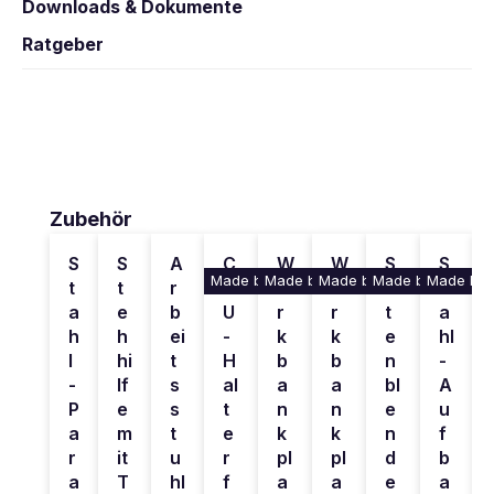
Downloads & Dokumente
Ratgeber
Produktgalerie überspringen
Zubehör
S
S
A
C
W
W
S
S
Made by KRIEG
Made by KRIEG
Made by KRIEG
Made by KRIEG
Made by 
M
t
t
r
P
e
e
ei
t
a
e
b
U
r
r
t
a
h
h
ei
-
k
k
e
hl
l
hi
t
H
b
b
n
-
-
lf
s
al
a
a
bl
A
P
e
s
t
n
n
e
u
a
m
t
e
k
k
n
f
r
it
u
r
pl
pl
d
b
a
T
hl
f
a
a
e
a